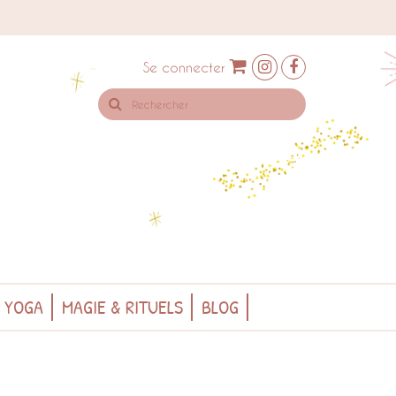
Se connecter
Rechercher
sur
le
site
& YOGA
MAGIE & RITUELS
BLOG