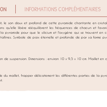
ION
INFORMATIONS COMPLÉMENTAIRES
it, le son doux et profond de cette pyramide chantante en crista
ions qu'elle libère rééquilibrent les fréquences de chacun et favo
ter la pyramide pour que le silicium et l'oxygène qui se trouvent 
stallines. Symbole de paix éternelle et profonde de par sa forme py
 de suspension. Dimensions : environ 10 x 9,5 x 10 cm. Maillet en d
e du maillet, frapper délicatement les différentes parties de la pyr
t.