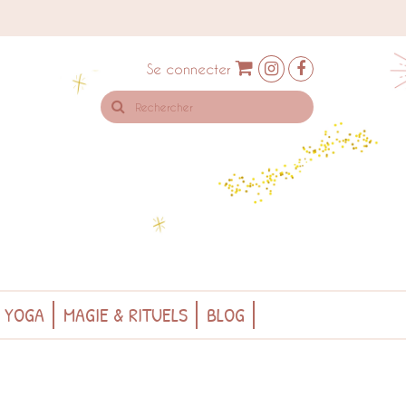
Se connecter
Rechercher
sur
le
site
& YOGA
MAGIE & RITUELS
BLOG