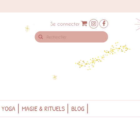
Se connecter
Rechercher
sur
le
site
& YOGA
MAGIE & RITUELS
BLOG