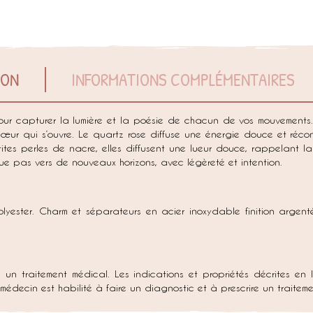
ION
INFORMATIONS COMPLÉMENTAIRES
our capturer la lumière et la poésie de chacun de vos mouvements. 
ur qui s’ouvre. Le quartz rose diffuse une énergie douce et réconfo
ites perles de nacre, elles diffusent une lueur douce, rappelant la
e pas vers de nouveaux horizons, avec légèreté et intention.
lyester. Charm et séparateurs en acier inoxydable finition argentée
à un traitement médical. Les indications et propriétés décrites en 
n médecin est habilité à faire un diagnostic et à prescrire un trait