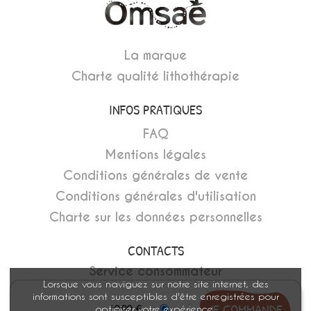
La marque
Charte qualité lithothérapie
INFOS PRATIQUES
FAQ
Mentions légales
Conditions générales de vente
Conditions générales d'utilisation
Charte sur les données personnelles
CONTACTS
Service consommateur
Lorsque vous naviguez sur notre site internet, des
Devenir revendeur
informations sont susceptibles d'être enregistrées pour
optimiser votre expérience.
19,90 €