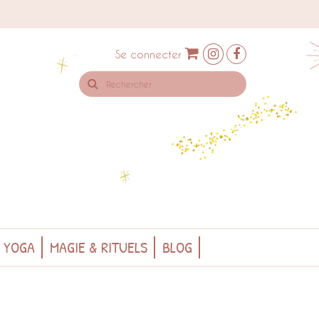
Se connecter
Rechercher
sur
le
site
& YOGA
MAGIE & RITUELS
BLOG