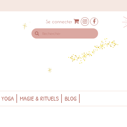
Se connecter
Rechercher
sur
le
site
& YOGA
MAGIE & RITUELS
BLOG