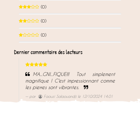
0%
(0)
0%
(0)
0%
(0)
0%
Dernier commentaire des lecteurs
MA...GNI...FIQUE!!! Tout simplement
magnifique ! C'est impressionnant comme
les pierres sont vibrantes.
par
Faouzi Salaouandji
le 12/10/2024 14:01